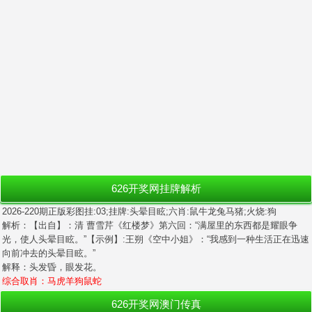
626开奖网挂牌解析
2026-220期正版彩图挂:03;挂牌:头晕目眩;六肖:鼠牛龙兔马猪;火烧:狗
解析：【出自】：清 曹雪芹《红楼梦》第六回：“满屋里的东西都是耀眼争
光，使人头晕目眩。”【示例】:王朔《空中小姐》：“我感到一种生活正在迅速
向前冲去的头晕目眩。”
解释：头发昏，眼发花。
综合取肖：马虎羊狗鼠蛇
626开奖网澳门传真