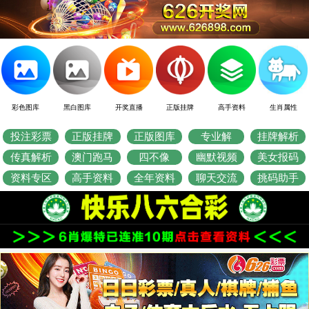
彩色图库
黑白图库
开奖直播
正版挂牌
高手资料
生肖属性
投注彩票
正版挂牌
正版图库
专业解
挂牌解析
传真解析
澳门跑马
四不像
幽默视频
美女报码
资料专区
高手资料
全年资料
聊天交流
挑码助手