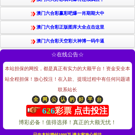
澳门六合彩赢彩吧爆一肖期期大中
澳门六合彩正版图库大全点击这里
澳门六合彩天空彩大神博一码牛逼
☆在线公告☆
本站担保的网投，都是真正有实力的大额平台！资金安全本
站全程担保！放心投注！在入款、提现过程中有任何问题请
联系站长
全
网
公
认
的
好
平
台
6
2
6
彩票
点击投注
博彩必备！值得选择！真正的大额无忧！
已向本站押付1000万,请大家放心投注