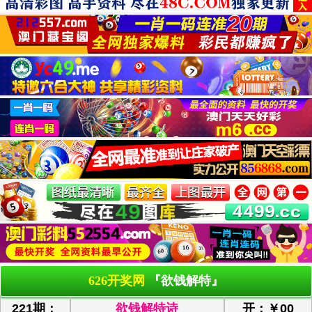
626开奖网
『欲钱解特』
221期：
欲钱解特诗
开：￥00