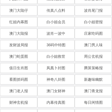
澳门大陆仔
传真八点料
波肖尾门报
红姐内幕图
白小姐会员
白小姐密报
澳门大陆报
波肖一波中
庄家吃码图
发财波局报
36码中特图
澳门男人味
澳门蛇蛋图
白小姐救世
周公玄机报
值日生肖图
凤凰卜封图
腾算策略报
看图抓码图
神奇八卦图
新趣味幽默
澳门老人报
澳门女财神
澳门青龙报
财神玄机报
内幕传真图
每日闲情图