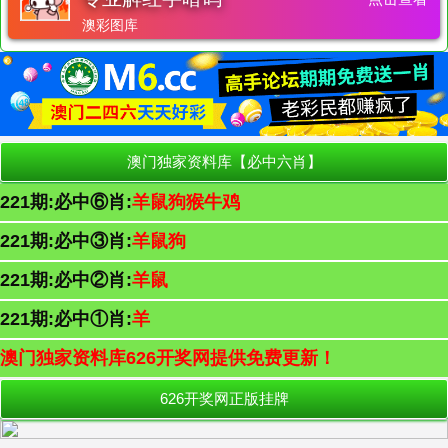
澳彩图库
澳门独家资料库【必中六肖】
221期:必中⑥肖:
羊鼠狗猴牛鸡
221期:必中③肖:
羊鼠狗
221期:必中②肖:
羊鼠
221期:必中①肖:
羊
澳门独家资料库626开奖网提供免费更新！
626开奖网正版挂牌