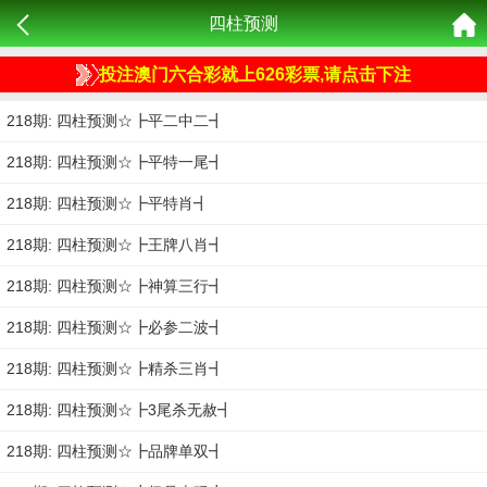
四柱预测
投注澳门六合彩就上626彩票,请点击下注
218期: 四柱预测☆┣平二中二┫
218期: 四柱预测☆┣平特一尾┫
218期: 四柱预测☆┣平特肖┫
218期: 四柱预测☆┣王牌八肖┫
218期: 四柱预测☆┣神算三行┫
218期: 四柱预测☆┣必参二波┫
218期: 四柱预测☆┣精杀三肖┫
218期: 四柱预测☆┣3尾杀无赦┫
218期: 四柱预测☆┣品牌单双┫