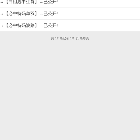
权威→【白姐必中生肖】→已公开!
权威→【必中特码单双】→已公开!
权威→【必中特码波路】→已公开!
共 12 条记录 1/1 页 条每页